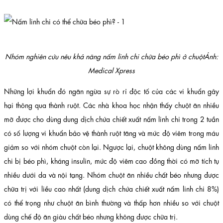
Nhóm nghiên cứu nêu khả năng nấm linh chi chữa béo phì ở chuộtẢnh:
Medical Xpress
Những lợi khuẩn đó ngăn ngừa sự rò rỉ độc tố của các vi khuẩn gây
hại thông qua thành ruột. Các nhà khoa học nhận thấy chuột ăn nhiều
mỡ được cho dùng dung dịch chứa chiết xuất nấm linh chi trong 2 tuần
có số lượng vi khuẩn bảo vệ thành ruột tăng và mức độ viêm trong máu
giảm so với nhóm chuột còn lại. Ngược lại, chuột không dùng nấm linh
chi bị béo phì, kháng insulin, mức độ viêm cao đồng thời có mỡ tích tụ
nhiều dưới da và nội tạng. Nhóm chuột ăn nhiều chất béo nhưng được
chữa trị với liều cao nhất (dung dịch chứa chiết xuất nấm linh chi 8%)
có thể trọng như chuột ăn bình thường và thấp hơn nhiều so với chuột
dùng chế độ ăn giàu chất béo nhưng không được chữa trị.