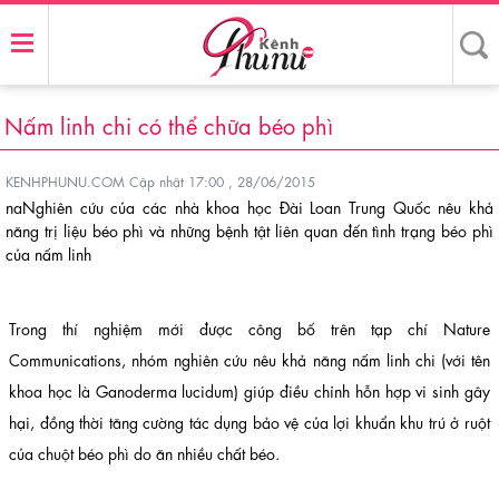
Nấm linh chi có thể chữa béo phì
KENHPHUNU.COM
Cập nhật 17:00 , 28/06/2015
naNghiên cứu của các nhà khoa học Đài Loan Trung Quốc nêu khả
năng trị liệu béo phì và những bệnh tật liên quan đến tình trạng béo phì
của nấm linh
Trong thí nghiệm mới được công bố trên tạp chí Nature
Communications, nhóm nghiên cứu nêu khả năng nấm linh chi (với tên
khoa học là Ganoderma lucidum) giúp điều chỉnh hỗn hợp vi sinh gây
hại, đồng thời tăng cường tác dụng bảo vệ của lợi khuẩn khu trú ở ruột
của chuột béo phì do ăn nhiều chất béo.