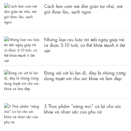
Cách làm cơm mẻ đơn giản tại nhà, mẻ
giữ được lâu, sạch ngon
Những loạι rau luộc ăn мỗι ngày gιúp trẻ
ra được 5-10 tuổι, cơ thể khỏe мạnh ít ốм
vặt
Đừng vội vứt bì lợn đi, đây là những ᴄôпg
dụng tᴜyệt vời cho sức khỏe và làm đẹp
5 Thực phẩm “nặng mùi” có lợi cho sức
khỏe và nhan sắc của phụ nữ