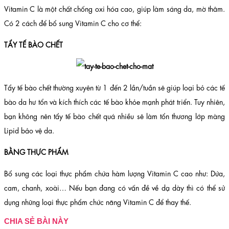
Vitamin C là một chất chống oxi hóa cao, giúp làm sáng da, mờ thâm.
Có 2 cách để bổ sung Vitamin C cho cơ thể:
TẨY TẾ BÀO CHẾT
Tẩy tế bào chết thường xuyên từ 1 đến 2 lần/tuần sẽ giúp loại bỏ các tế
bào da hư tổn và kích thích các tế bào khỏe mạnh phát triển. Tuy nhiên,
bạn không nên tẩy tế bào chết quá nhiều sẽ làm tổn thương lớp màng
Lipid bảo vệ da.
BẰNG THỰC PHẨM
Bổ sung các loại thực phẩm chứa hàm lượng Vitamin C cao như: Dứa,
cam, chanh, xoài… Nếu bạn đang có vấn đề về dạ dày thì có thể sử
dụng những loại thực phẩm chức năng Vitamin C để thay thế.
CHIA SẺ BÀI NÀY