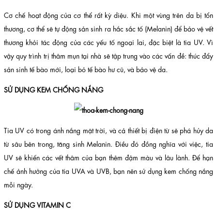
Cơ chế hoạt động của cơ thể rất kỳ diệu. Khi một vùng trên da bị tổn
thương, cơ thể sẽ tự động sản sinh ra hắc sắc tố (Melanin) để bảo vệ vết
thương khỏi tác động của các yếu tố ngoại lai, đặc biệt là tia UV. Vì
vậy quy trình trị thâm mụn tại nhà sẽ tập trung vào các vấn đề: thúc đẩy
sản sinh tế bào mới, loại bỏ tế bào hư cũ, và bảo vệ da.
SỬ DỤNG KEM CHỐNG NẮNG
Tia UV có trong ánh nắng mặt trời, và cả thiết bị điện từ sẽ phá hủy da
từ sâu bên trong, tăng sinh Melanin. Điều đó đồng nghĩa với việc, tia
UV sẽ khiến các vết thâm của bạn thêm đậm màu và lâu lành. Để hạn
chế ảnh hưởng của tia UVA và UVB, bạn nên sử dụng kem chống nắng
mỗi ngày.
SỬ DỤNG VITAMIN C