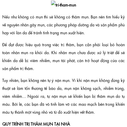
Nếu như không có mụn thì sẽ không có thâm mụn. Bạn nên tìm hiểu kỹ
về nguyên nhân gây mụn, các phương pháp dưỡng da và sản phẩm phù
hợp với làn da để tránh tình trạng mụn xuất hiện.
Để đạt được hiệu quả trong việc trị thâm, bạn cần phải loại bỏ hoàn
toàn nhân mụn ra khỏi da. Khi nhân mụn chưa được xử lý triệt để sẽ
khiến da dễ bị viêm nhiễm, mụn tái phát, cản trở hoạt động của các
sản phẩm trị thâm.
Tuy nhiên, bạn không nên tự ý nặn mụn. Vì khi nặn mụn không đúng kỹ
thuật sẽ làm tổn thương tế bào da, mụn nặn không sạch, nhiễm trùng,
viêm nhiễm… Ngoài ra, tự nặn mụn sẽ khiến bạn bị thâm mụn do tụ
máu. Bởi lẽ, các bạn đã vô tình làm vỡ các mao mạch bên trong khiến
máu tụ thành một vùng nhỏ và từ đó xuất hiện vết thâm.
QUY TRÌNH TRỊ THÂM MỤN TẠI NHÀ