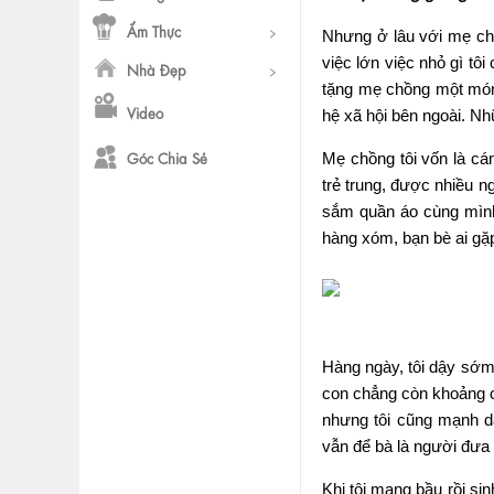
Ẩm Thực
Nhưng ở lâu với mẹ chồ
việc lớn việc nhỏ gì tô
Nhà Đẹp
tặng mẹ chồng một món 
Video
hệ xã hội bên ngoài. N
Góc Chia Sẻ
Mẹ chồng tôi vốn là cá
trẻ trung, được nhiều n
sắm quần áo cùng mình,
hàng xóm, bạn bè ai gặp
Hàng ngày, tôi dậy sớm
con chẳng còn khoảng c
nhưng tôi cũng mạnh d
vẫn để bà là người đưa 
Khi tôi mang bầu rồi si