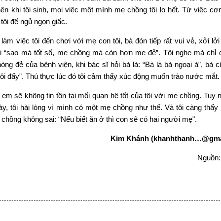
nên khi tôi sinh, mọi việc một mình mẹ chồng tôi lo hết. Từ việc c
tôi để ngủ ngon giấc.
làm việc tôi đến chơi với mẹ con tôi, bà đón tiếp rất vui vẻ, xởi lởi
ôi “sao mà tốt số, mẹ chồng mà còn hơn mẹ đẻ”. Tôi nghe mà chỉ 
òng đẻ của bệnh viện, khi bác sĩ hỏi bà là: “Bà là bà ngoại à”, bà c
 tôi đấy”. Thú thực lúc đó tôi cảm thấy xúc động muốn trào nước mắt.
hị em sẽ không tin tồn tại mối quan hệ tốt của tôi với mẹ chồng. Tuy 
ày, tôi hài lòng vì mình có một mẹ chồng như thế. Và tôi càng thấy r
y chồng không sai: “Nếu biết ăn ở thì con sẽ có hai người mẹ".
Kim Khánh (khanhthanh…@gma
Nguồn: 