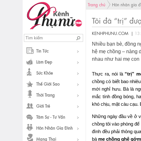
Trang chủ
Hôn nhân gia đ
Tôi đã “trị” đ
KENHPHUNU.COM |
13
Nhiều bạn bè, đồng n
Tin Tức
hệ mẹ chồng – nàng dâ
nhau như hai mẹ con 
Làm Đẹp
Sức Khỏe
Thực ra, nói là
“trị” 
chồng có biết bao nhiêu
Thế Giới Sao
mới nghỉ hưu. Bà là ngư
Thời Trang
mắc tính đồng bóng, ha
khó chịu, mặt càu cạu. B
Giới Trẻ
Những ngày đầu về ở với
Tâm Sự - Tư Vấn
chồng tôi vào phòng để n
Hôn Nhân Gia Đình
đình đều phải thông qua
Mang Thai
bà
mẹ chồng ghê gớm