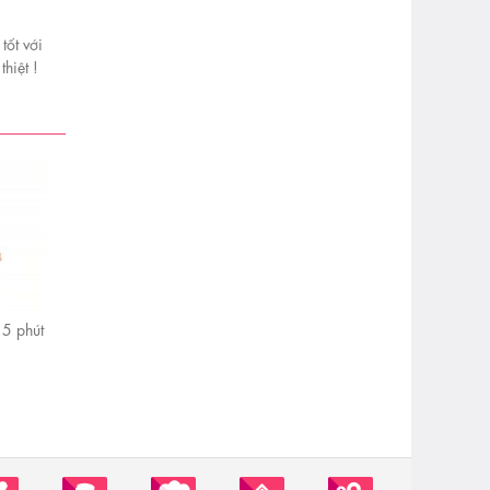
tốt với
hiệt !
5 phút