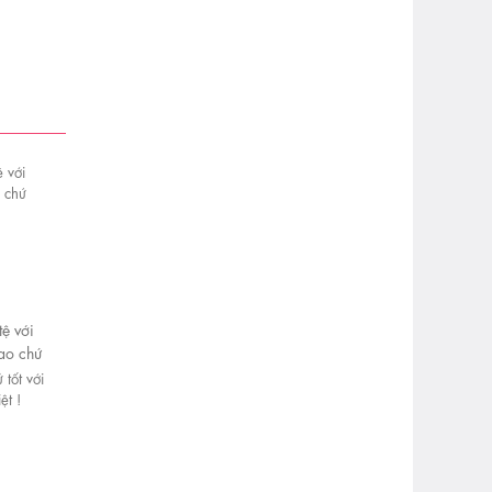
ệ với
ao chứ
 ai?