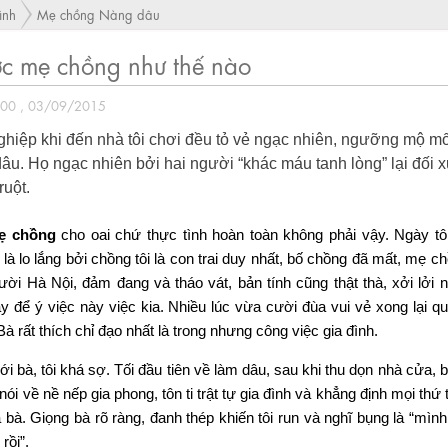
ình
Mẹ chồng Nàng dâu
ược mẹ chồng như thế nào
:00 , 03/09/2015
ghiệp khi đến nhà tôi chơi đều tỏ vẻ ngạc nhiên, ngưỡng mộ m
u. Họ ngạc nhiên bởi hai người “khác máu tanh lòng” lại đối x
ruột.
mẹ chồng
cho oai chứ thực tình hoàn toàn không phải vậy. Ngày tô
 là lo lắng bởi chồng tôi là con trai duy nhất, bố chồng đã mất, mẹ 
ời Hà Nội, đảm đang và tháo vát, bản tính cũng thật thà, xởi lởi n
y để ý việc này việc kia. Nhiều lúc vừa cười đùa vui vẻ xong lại q
à rất thích chỉ đạo nhất là trong nhưng công việc gia đình.
 bà, tôi khá sợ. Tối đầu tiên về làm dâu, sau khi thu dọn nhà cửa, b
ói về nề nếp gia phong, tôn ti trật tự gia đình và khẳng định mọi thứ 
 bà. Giọng bà rõ ràng, đanh thép khiến tôi run và nghĩ bụng là “mình
rồi”.