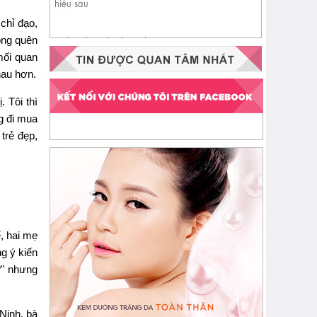
chỉ đạo,
ông quên
Nhận biết da đang thiếu
ceramide qua 4 dấu hiệu sau
mối quan
hau hơn.
 Tôi thì
g đi mua
trẻ đẹp,
, hai mẹ
g ý kiến
?" nhưng
 Ninh, bà