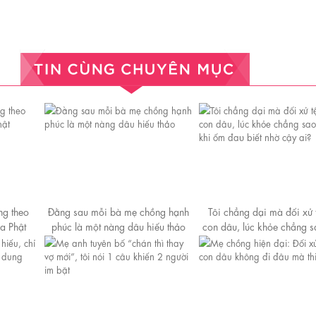
ng theo
Đằng sau mỗi bà mẹ chồng hạnh
Tôi chẳng dại mà đối xử t
ủa Phật
phúc là một nàng dâu hiếu thảo
con dâu, lúc khỏe chẳng s
khi ốm đaᴜ biết nhờ cậy