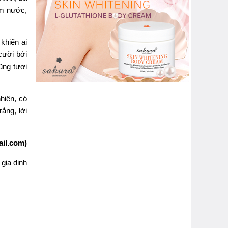
ơm nước,
 khiến ai
cười bởi
ũng tươi
nhiên, có
ằng, lời
il.com)
gia dinh