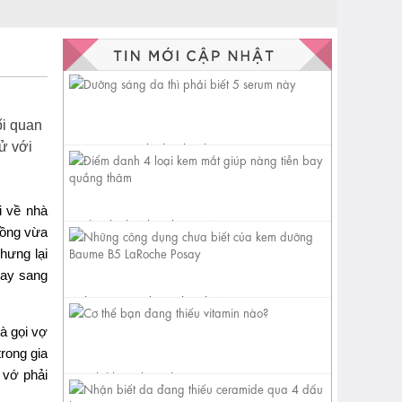
ối quan
ử với
Dưỡng sáng da thì phải biết 5
serum này
i về nhà
Điểm danh 4 loại kem mắt
chồng vừa
giúp nàng tiễn bay quầng
hưng lại
thâm
uay sang
Những công dụng chưa biết
của kem dưỡng Baume B5
à gọi vợ
LaRoche...
trong gia
 vớ phải
Cơ thể bạn đang thiếu vitamin
nào?