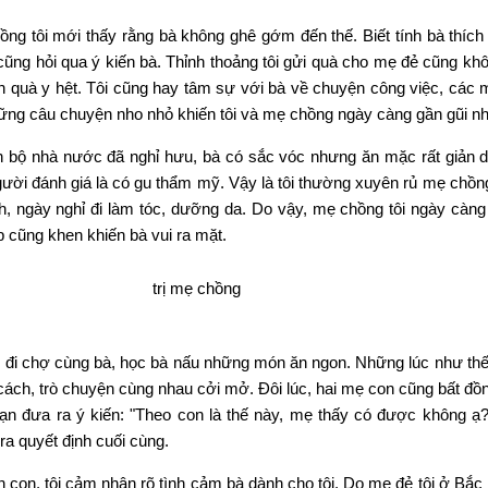
ng tôi mới thấy rằng bà không ghê gớm đến thế. Biết tính bà thích 
i cũng hỏi qua ý kiến bà. Thỉnh thoảng tôi gửi quà cho mẹ đẻ cũng kh
quà y hệt. Tôi cũng hay tâm sự với bà về chuyện công việc, các 
hững câu chuyện nho nhỏ khiến tôi và mẹ chồng ngày càng gần gũi n
n bộ nhà nước đã nghỉ hưu, bà có sắc vóc nhưng ăn mặc rất giản dị.
gười đánh giá là có gu thẩm mỹ. Vậy là tôi thường xuyên rủ mẹ chồn
 ngày nghỉ đi làm tóc, dưỡng da. Do vậy, mẹ chồng tôi ngày càng 
 cũng khen khiến bà vui ra mặt.
 đi chợ cùng bà, học bà nấu những món ăn ngon. Những lúc như thế
ách, trò chuyện cùng nhau cởi mở. Đôi lúc, hai mẹ con cũng bất đồn
ạn đưa ra ý kiến: "Theo con là thế này, mẹ thấy có được không ạ
ra quyết định cuối cùng.
nh con, tôi cảm nhận rõ tình cảm bà dành cho tôi. Do mẹ đẻ tôi ở Bắc