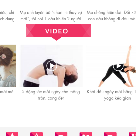
iếu, chỉ
Mẹ anh tuyên bố “chán thì thay vợ
Mẹ chồng hiện đại: Đối xử 
ách dung
mới”, tôi nói 1 câu khiến 2 người
con dâu không đi đâu mà t
im bặt
 mát mẻ
5 động tác mỗi ngày cho mông
Khởi đầu ngày mới bằng 1
tròn, căng đét
yoga kéo giãn