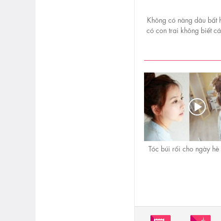
Không có nàng dâu bất h
có con trai không biết c
hoà
Tóc búi rối cho ngày hè