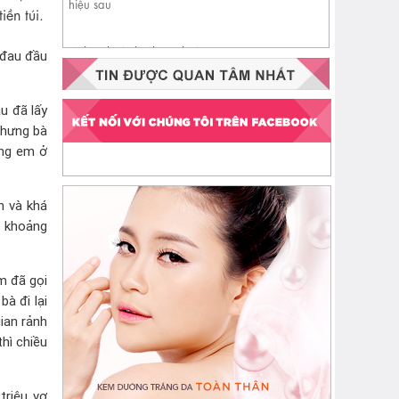
iền túi.
Nhận biết da đang thiếu
 đau đầu
ceramide qua 4 dấu hiệu sau
u đã lấy
nhưng bà
ồng em ở
h và khá
g khoảng
m đã gọi
à đi lại
ian rảnh
hì chiều
triệu vợ