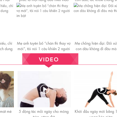
khi ốm đaᴜ biết nhờ cậy
iếu, chỉ
Mẹ anh tuyên bố “chán thì thay vợ
Mẹ chồng hiện đại: Đối xử 
ách dung
mới”, tôi nói 1 câu khiến 2 người
con dâu không đi đâu mà t
im bặt
 mát mẻ
5 động tác mỗi ngày cho mông
Khởi đầu ngày mới bằng 1
tròn, căng đét
yoga kéo giãn