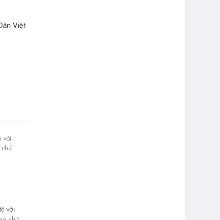
Dân Việt
ệ với
ao chứ