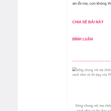
xin lỗi mẹ, con không t
CHIA SẺ BÀI NÀY
BÌNH LUẬN
Sống chung với mẹ chồ
cách nhìn và lời dạy c