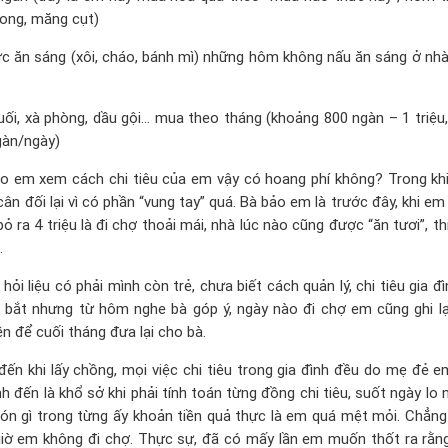
 long, măng cụt)
c ăn sáng (xôi, cháo, bánh mì) những hôm không nấu ăn sáng ở nh
i, xà phòng, dầu gội… mua theo tháng (khoảng 800 ngàn – 1 triệu, v
gàn/ngày)
ho em xem cách chi tiêu của em vậy có hoang phí không? Trong kh
 đối lại vì có phần “vung tay” quá. Bà bảo em là trước đây, khi em
ỏ ra 4 triệu là đi chợ thoải mái, nhà lúc nào cũng được “ăn tươi”, t
.
i liệu có phải mình còn trẻ, chưa biết cách quản lý, chi tiêu gia đ
bắt nhưng từ hôm nghe bà góp ý, ngày nào đi chợ em cũng ghi lạ
ền để cuối tháng đưa lại cho bà.
ến khi lấy chồng, mọi việc chi tiêu trong gia đình đều do mẹ đẻ em
 đến là khổ sở khi phải tính toán từng đồng chi tiêu, suốt ngày lo 
món gì trong từng ấy khoản tiền quả thực là em quá mệt mỏi. Chẳn
ừ giờ em không đi chợ. Thực sự, đã có mấy lần em muốn thốt ra rằng