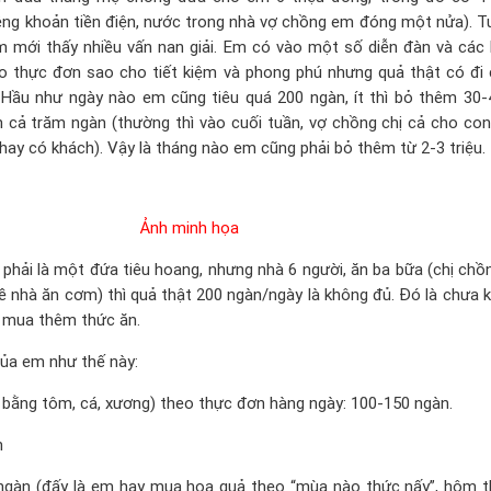
ng khoản tiền điện, nước trong nhà vợ chồng em đóng một nửa). Tu
 mới thấy nhiều vấn nan giải. Em có vào một số diễn đàn và các 
 thực đơn sao cho tiết kiệm và phong phú nhưng quả thật có đi
 Hầu như ngày nào em cũng tiêu quá 200 ngàn, ít thì bỏ thêm 30-
n cả trăm ngàn (thường thì vào cuối tuần, vợ chồng chị cả cho con
hay có khách). Vậy là tháng nào em cũng phải bỏ thêm từ 2-3 triệu.
Ảnh minh họa
phải là một đứa tiêu hoang, nhưng nhà 6 người, ăn ba bữa (chị chồ
về nhà ăn cơm) thì quả thật 200 ngàn/ngày là không đủ. Đó là chưa 
i mua thêm thức ăn.
ủa em như thế này:
y bằng tôm, cá, xương) theo thực đơn hàng ngày: 100-150 ngàn.
n
ngàn (đấy là em hay mua hoa quả theo “mùa nào thức nấy”, hôm th