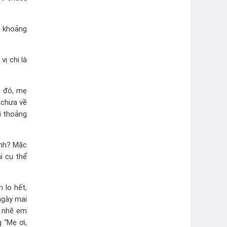
à khoảng
ị chi là
i đó, mẹ
 chưa về
hi thoảng
ình? Mặc
i cụ thể
 lo hết,
ngày mai
g nhẽ em
 “Mẹ ơi,