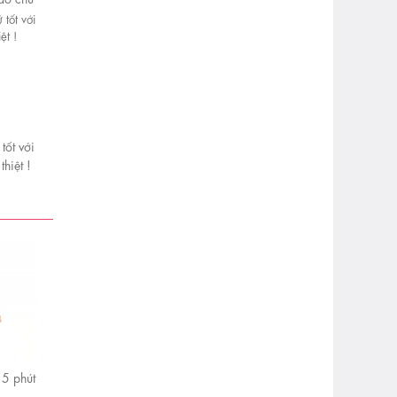
 ai?
tốt với
hiệt !
5 phút