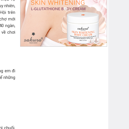
y nhiên,
Hội trên
 chợ mới
40 ngàn,
 về chơi
ng em đi
kể những
ì chuối,