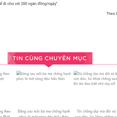
hể đi chợ với 200 ngàn đồng/ngày”.
Theo 
ng theo
Đằng sau mỗi bà mẹ chồng hạnh
Tôi chẳng dại mà đối xử t
ủa Phật
phúc là một nàng dâu hiếu thảo
con dâu, lúc khỏe chẳng s