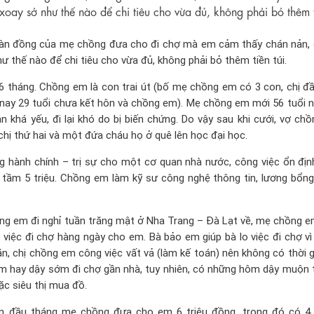
xoay sở như thế nào để chi tiêu cho vừa đủ, không phải bỏ thêm t
àn đồng của mẹ chồng đưa cho đi chợ mà em cảm thấy chán nản,
hư thế nào để chi tiêu cho vừa đủ, không phải bỏ thêm tiền túi.
 tháng. Chồng em là con trai út (bố mẹ chồng em có 3 con, chị đầ
 nay 29 tuổi chưa kết hôn và chồng em). Mẹ chồng em mới 56 tuổi 
n khá yếu, đi lại khó do bị biến chứng. Do vậy sau khi cưới, vợ ch
chị thứ hai và một đứa cháu họ ở quê lên học đại học.
 hành chính – trị sự cho một cơ quan nhà nước, công việc ổn địn
 tầm 5 triệu. Chồng em làm kỹ sư công nghệ thông tin, lương bổn
ồng em đi nghỉ tuần trăng mật ở Nha Trang – Đà Lạt về, mẹ chồng e
iệc đi chợ hàng ngày cho em. Bà bảo em giúp bà lo việc đi chợ vì b
n, chị chồng em công việc vất vả (làm kế toán) nên không có thời g
em hay dậy sớm đi chợ gần nhà, tuy nhiên, có những hôm dậy muộn t
ặc siêu thị mua đồ.
n đầu tháng mẹ chồng đưa cho em 6 triệu đồng, trong đó có 4 