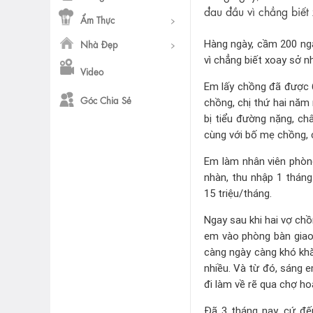
đau đầu vì chẳng biết 
Ẩm Thực
Hàng ngày, cầm 200 ng
Nhà Đẹp
vì chẳng biết xoay sở n
Video
Em lấy chồng đã được 6
Góc Chia Sẻ
chồng, chị thứ hai năm
bị tiểu đường nặng, châ
cùng với bố mẹ chồng, 
Em làm nhân viên phòng
nhàn, thu nhập 1 tháng
15 triệu/tháng.
Ngay sau khi hai vợ ch
em vào phòng bàn giao v
càng ngày càng khó khă
nhiều. Và từ đó, sáng 
đi làm về rẽ qua chợ ho
Đã 3 tháng nay, cứ đế