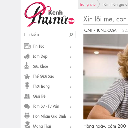
Trang chủ
Hôn nhân gia đ
Xin lỗi mẹ, co
KENHPHUNU.COM |
22
Tin Tức
Làm Đẹp
Sức Khỏe
Thế Giới Sao
Thời Trang
Giới Trẻ
Tâm Sự - Tư Vấn
Hôn Nhân Gia Đình
Hàng ngày, cầm 200 n
Mang Thai