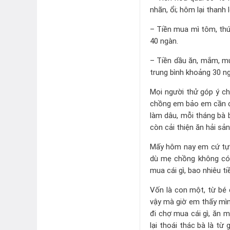
nhãn, ổi; hôm lại thanh
– Tiền mua mì tôm, thứ
40 ngàn.
– Tiền dầu ăn, mắm, muố
trung bình khoảng 30 n
Mọi người thử góp ý c
chồng em bảo em cần cân
làm dâu, mỗi tháng bà b
còn cải thiện ăn hải sản
Mấy hôm nay em cứ tự hỏ
dù mẹ chồng không có 
mua cái gì, bao nhiêu ti
Vốn là con một, từ bé đ
vậy mà giờ em thấy mình
đi chợ mua cái gì, ăn 
lại thoái thác bà là t