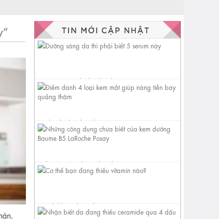
y”
Dưỡng sáng da thì phải biết 5
serum này
Điểm danh 4 loại kem mắt
giúp nàng tiễn bay quầng
thâm
Những công dụng chưa biết
của kem dưỡng Baume B5
LaRoche...
Cơ thể bạn đang thiếu vitamin
nản,
nào?