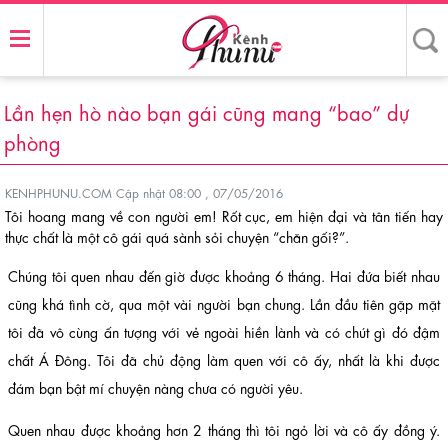
Lần hẹn hò nào bạn gái cũng mang “bao” dự
phòng
KENHPHUNU.COM
Cập nhật 08:00 , 07/05/2016
Tôi hoang mang về con người em! Rốt cục, em hiện đại và tân tiến hay
thực chất là một cô gái quá sành sỏi chuyện “chăn gối?”.
Chúng tôi quen nhau đến giờ được khoảng 6 tháng. Hai đứa biết nhau
cũng khá tình cờ, qua một vài người bạn chung. Lần đầu tiên gặp mặt
tôi đã vô cùng ấn tượng với vẻ ngoài hiền lành và có chút gì đó đậm
chất Á Đông. Tôi đã chủ động làm quen với cô ấy, nhất là khi được
đám bạn bật mí chuyện nàng chưa có người yêu.
Quen nhau được khoảng hơn 2 tháng thì tôi ngỏ lời và cô ấy đồng ý.