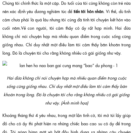
Chúng tôi chính thức là một cặp. Do tuổi của tôi cũng không còn trẻ nữa
nên xác định yêu đương nghiêm túc để
tiến tới hôn nhân
. Vì thế, dù tình
cảm chưa phải là quá lâu nhưng tôi cũng đã tính tới chuyện kết hôn vào
cuối năm.Về con người, tôi cảm thấy cô ấy rất hợp mình. Hai đứa
không chỉ nói chuyện hợp mà nhiều quan điểm trong cuộc sống cũng
giống nhau. Chỉ duy nhất một điều làm tôi cảm thấy băn khoăn trong
lòng. Đó là chuyện tôi cho rằng không nhiều cô gái giống như vậy.
Hai đứa không chỉ nói chuyện hợp mà nhiều quan điểm trong cuộc
sống cũng giống nhau. Chỉ duy nhất một điều làm tôi cảm thấy băn
khoăn trong lòng. Đó là chuyện tôi cho rằng không nhiều cô gái giống
như vậy. (Ảnh minh họa)
Khoảng tháng thứ 4 yêu nhau, trong một lần tình cờ, tôi mở túi lấy giúp
đồ cho cô ấy thì phát hiện ra những chiếc bao cao su cô ấy để trong
đó. Tôi nóng bừng mặt và bắt đầu hình dung ra những câu chuyện