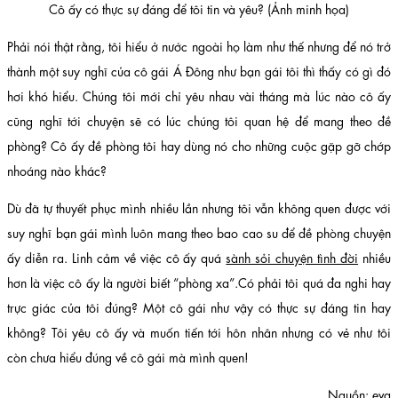
Cô ấy có thực sự đáng để tôi tin và yêu? (Ảnh minh họa)
Phải nói thật rằng, tôi hiểu ở nước ngoài họ làm như thế nhưng để nó trở
thành một suy nghĩ của cô gái Á Đông như bạn gái tôi thì thấy có gì đó
hơi khó hiểu. Chúng tôi mới chỉ yêu nhau vài tháng mà lúc nào cô ấy
cũng nghĩ tới chuyện sẽ có lúc chúng tôi quan hệ để mang theo đề
phòng? Cô ấy đề phòng tôi hay dùng nó cho những cuộc gặp gỡ chớp
nhoáng nào khác?
Dù đã tự thuyết phục mình nhiều lần nhưng tôi vẫn không quen được với
suy nghĩ bạn gái mình luôn mang theo bao cao su để đề phòng chuyện
ấy diễn ra. Linh cảm về việc cô ấy quá
sành sỏi chuyện tình đời
nhiều
hơn là việc cô ấy là người biết “phòng xa”.Có phải tôi quá đa nghi hay
trực giác của tôi đúng? Một cô gái như vậy có thực sự đáng tin hay
không? Tôi yêu cô ấy và muốn tiến tới hôn nhân nhưng có vẻ như tôi
còn chưa hiểu đúng về cô gái mà mình quen!
Nguồn: eva