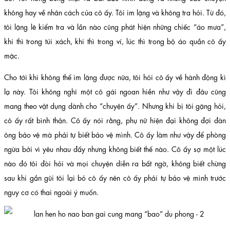
không hay về nhân cách của cô ấy. Tôi im lặng và không tra hỏi. Từ đó,
tôi lặng lẽ kiểm tra và lần nào cũng phát hiện những chiếc “áo mưa”,
khi thì trong túi xách, khi thì trong ví, lúc thì trong bộ áo quần cô ấy
mặc.
Cho tới khi không thể im lặng được nữa, tôi hỏi cô ấy về hành động kì
lạ này. Tôi không nghĩ một cô gái ngoan hiền như vậy đi đâu cũng
mang theo vật dụng dành cho “chuyện ấy”. Nhưng khi bị tôi gặng hỏi,
cô ấy rất bình thản. Cô ấy nói rằng, phụ nữ hiện đại không đợi đàn
ông bảo vệ mà phải tự biết bảo vệ mình. Cô ấy làm như vậy để phòng
ngừa bởi vì yêu nhau đấy nhưng không biết thế nào. Cô ấy sợ một lúc
nào đó tôi đòi hỏi và mọi chuyện diễn ra bất ngờ, không biết chừng
sau khi gần gũi tôi lại bỏ cô ấy nên cô ấy phải tự bảo vệ mình trước
nguy cơ có thai ngoài ý muốn.