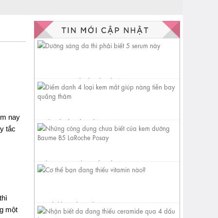
Dưỡng sáng da thì phải biết 5
serum này
ôm nay
Điểm danh 4 loại kem mắt
y tắc
giúp nàng tiễn bay quầng
thâm
Những công dụng chưa biết
của kem dưỡng Baume B5
LaRoche...
thì
Cơ thể bạn đang thiếu vitamin
ng một
nào?