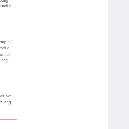
ang thứ
 mất đi
báu vật
 thương