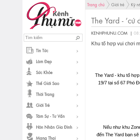
Trang chủ
Giới trẻ
Kỹ n
The Yard - ’cứ
KENHPHUNU.COM |
08
Khu tổ hợp vui chơi m
Tin Tức
Làm Đẹp
Sức Khỏe
The Yard - khu tổ hợ
19/7 tại số 67 Phó 
Thế Giới Sao
Thời Trang
Giới Trẻ
Tâm Sự - Tư Vấn
Hôn Nhân Gia Đình
Nếu như khu Zone 
đến The Yard bạn sẽ 
Mang Thai