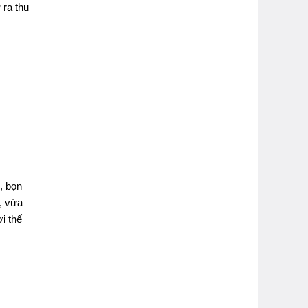
 ra thu
, bọn
, vừa
i thế