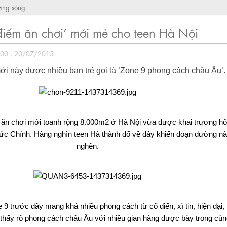
ăng sống
 điểm ăn chơi’ mới mẻ cho teen Hà Nội
:00 , 20/07/2015
ới này được nhiều bạn trẻ gọi là ’Zone 9 phong cách châu Âu’.
p ăn chơi mới toanh rộng 8.000m2 ở Hà Nội vừa được khai trương h
Đức Chính. Hàng nghìn teen Hà thành đổ về đây khiến đoạn đường nà
nghẽn.
9 trước đây mang khá nhiều phong cách từ cổ điển, xì tin, hiện đại, 
thấy rõ phong cách châu Âu với nhiều gian hàng được bày trong cù