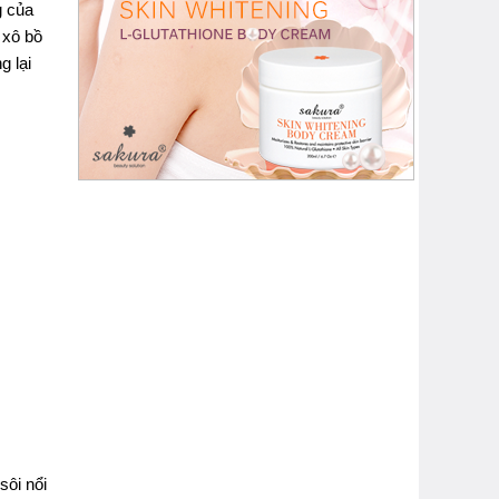
g của
 xô bồ
g lại
sôi nổi