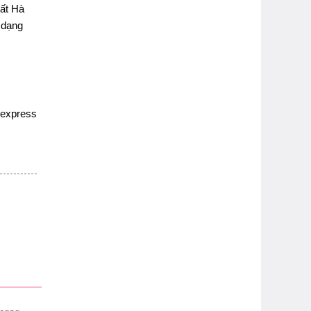
hất Hà
 dạng
nexpress