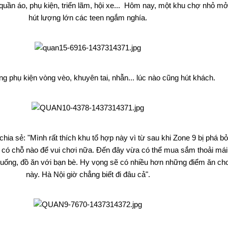
uần áo, phụ kiện, triển lãm, hội xe... Hôm nay, một khu chợ nhỏ mở
hút lượng lớn các teen ngắm nghía.
g phụ kiện vòng vèo, khuyên tai, nhẫn... lúc nào cũng hút khách.
chia sẻ: "Mình rất thích khu tổ hợp này vì từ sau khi Zone 9 bị phá bỏ
có chỗ nào để vui chơi nữa. Đến đây vừa có thể mua sắm thoải mái
uống, đồ ăn với bạn bè. Hy vọng sẽ có nhiều hơn những điểm ăn chơ
này. Hà Nội giờ chẳng biết đi đâu cả".