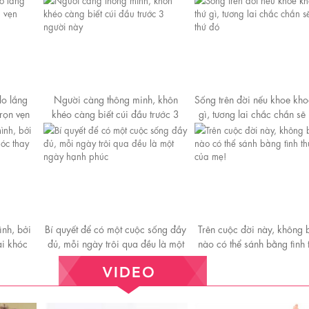
lo lắng
Người càng thông minh, khôn
Sống trên đời nếu khoe kho
trọn vẹn
khéo càng biết cúi đầu trước 3
gì, tương lai chắc chắn sẽ
người này
thứ đó
ình, bởi
Bí quyết để có một cuộc sống đầy
Trên cuộc đời này, không 
ai khóc
đủ, mỗi ngày trôi qua đều là một
nào có thể sánh bằng tình
ngày hạnh phúc
của mẹ!