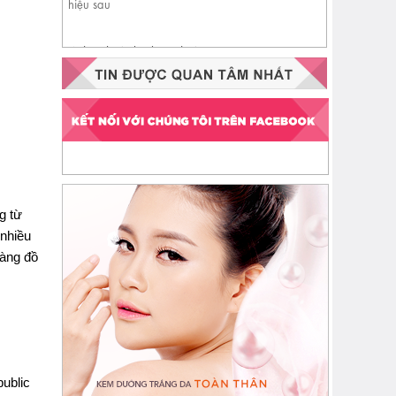
Nhận biết da đang thiếu
ceramide qua 4 dấu hiệu sau
g từ
 nhiều
hàng đồ
ublic